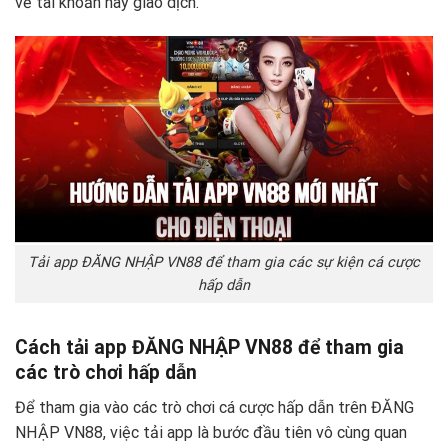
về tài khoản hay giao dịch.
Tải app ĐĂNG NHẬP VN88 để tham gia các sự kiện cá cược
hấp dẫn
Cách tải app ĐĂNG NHẬP VN88 để tham gia
các trò chơi hấp dẫn
Để tham gia vào các trò chơi cá cược hấp dẫn trên ĐĂNG
NHẬP VN88, việc tải app là bước đầu tiên vô cùng quan