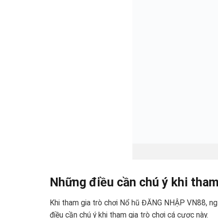
Những điều cần chú ý khi th
Khi tham gia trò chơi Nổ hũ ĐĂNG NHẬP VN88, ngườ
điều cần chú ý khi tham gia trò chơi cá cược này.