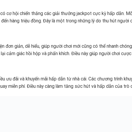
 cơ hội chiến thắng các giải thưởng jackpot cực kỳ hấp dẫn. Mỗi
đến hàng triệu đồng. Đây là một trong những lý do thu hút người ch
 đơn giản, dễ hiểu, giúp người chơi mới cũng có thể nhanh chóng
lại cảm giác hồi hộp và phấn khích. Điều này giúp người chơi cượ
ều ưu đãi và khuyến mãi hấp dẫn từ nhà cái. Các chương trình kh
uay miễn phí. Điều này càng làm tăng sức hút và hấp dẫn của trò 