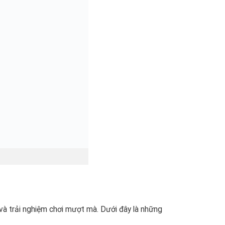
và trải nghiệm chơi mượt mà. Dưới đây là những