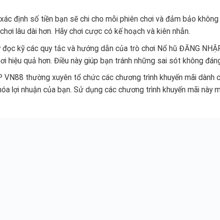
y xác định số tiền bạn sẽ chi cho mỗi phiên chơi và đảm bảo khôn
chơi lâu dài hơn. Hãy chơi cược có kế hoạch và kiên nhẫn.
hãy đọc kỹ các quy tắc và hướng dẫn của trò chơi Nổ hũ ĐĂNG NHẬ
hơi hiệu quả hơn. Điều này giúp bạn tránh những sai sót không đá
 VN88 thường xuyên tổ chức các chương trình khuyến mãi dành ch
hóa lợi nhuận của bạn. Sử dụng các chương trình khuyến mãi này m