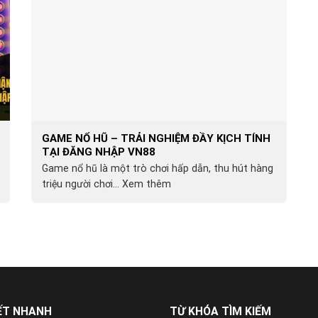
GAME NỔ HŨ – TRẢI NGHIỆM ĐẦY KỊCH TÍNH
TẠI ĐĂNG NHẬP VN88
Game nổ hũ là một trò chơi hấp dẫn, thu hút hàng
triệu người chơi... Xem thêm
KẾT NHANH
TỪ KHÓA TÌM KIẾM