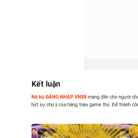
Kết luận
Nổ hũ ĐĂNG NHẬP VN88
mang đến cho người chơi
hút sự chú ý của hàng triệu game thủ. Để thành cô