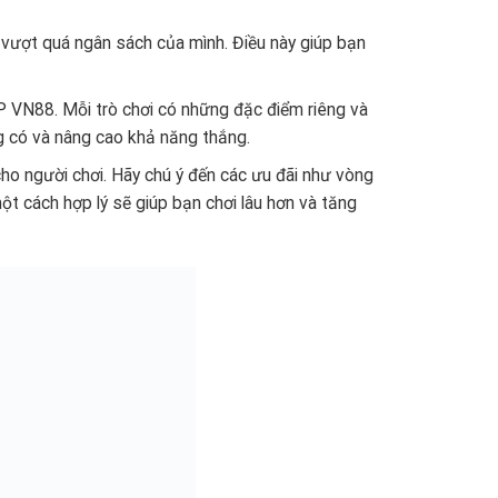
g vượt quá ngân sách của mình. Điều này giúp bạn
P VN88. Mỗi trò chơi có những đặc điểm riêng và
ng có và nâng cao khả năng thắng.
o người chơi. Hãy chú ý đến các ưu đãi như vòng
ột cách hợp lý sẽ giúp bạn chơi lâu hơn và tăng