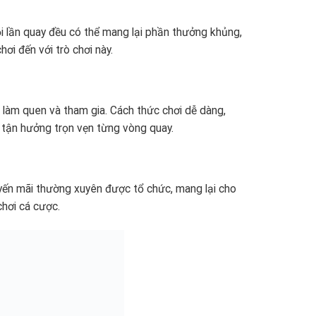
 lần quay đều có thể mang lại phần thưởng khủng,
ơi đến với trò chơi này.
 làm quen và tham gia. Cách thức chơi dễ dàng,
c tận hưởng trọn vẹn từng vòng quay.
uyến mãi thường xuyên được tổ chức, mang lại cho
chơi cá cược.