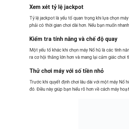
Xem xét tỷ lệ jackpot
Tỷ lệ jackpot là yếu tố quan trọng khi lựa chọn má
phải có thời gian chơi dài hơn. Nếu bạn muốn nhanh
Kiểm tra tính năng và chế độ quay
Một yếu tố khác khi chọn máy Nổ hũ là các tính nă
ra cơ hội thắng lớn hơn và mang lại cảm giác chơi
Thử chơi máy với số tiền nhỏ
Trước khi quyết định chơi lâu dài với một máy N
đó. Điều này giúp bạn hiểu rõ hơn về cách máy hoạ