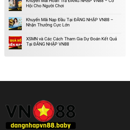
Khuyến Mãi Hoàn Trả ĐĂNG NHẬP VN88 – Cơ
Hội Cho Người Chơi
Khuyến Mãi Nạp Đầu Tại ĐĂNG NHẬP VN88 –
Nhận Thưởng Cực Lớn
XSMN và Các Cách Tham Gia Dự Đoán Kết Quả
Tại ĐĂNG NHẬP VN88