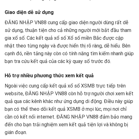
Giao diện dễ sử dụng
ĐĂNG NHẬP VN88 cung cấp giao diện người dùng rất dễ
sử dụng, thuận tiện cho cả những người mới bắt đầu tham
gia xổ số. Các kết quả xổ số Xổ số miền Bắc được cập
nhật theo từng ngày và được hiển thị rõ ràng, dễ hiểu. Bên
cạnh đó, nền tảng này còn có tính năng tìm kiếm nhanh giúp
bạn tra cứu kết quả của các kỳ quay số trước đó.
Hỗ trợ nhiều phương thức xem kết quả
Ngoài việc cung cấp kết quả xổ số XSMB trực tiếp trên
website, ĐĂNG NHẬP VN88 còn hỗ trợ người chơi xem kết
quả qua các kênh khác như ứng dụng di động. Điều này giúp
bạn có thể theo dõi kết quả XSMB ở mọi lúc, mọi nơi chỉ
cần có kết nối internet. ĐĂNG NHẬP VN88 đảm bảo mang
đến cho bạn trải nghiệm xem kết quả tiện lợi và không bị
gián đoạn.