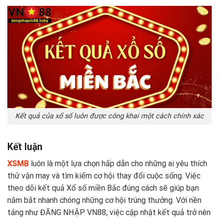
Kết quả của xổ số luôn được công khai một cách chính xác
Kết luận
XSMB
luôn là một lựa chọn hấp dẫn cho những ai yêu thích
thử vận may và tìm kiếm cơ hội thay đổi cuộc sống. Việc
theo dõi kết quả Xổ số miền Bắc đúng cách sẽ giúp bạn
nắm bắt nhanh chóng những cơ hội trúng thưởng. Với nền
tảng như ĐĂNG NHẬP VN88, việc cập nhật kết quả trở nên