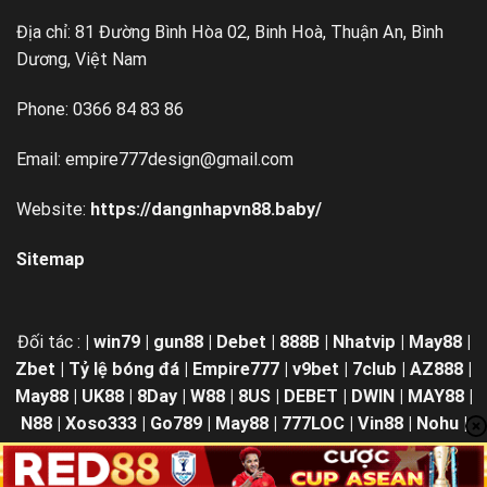
Địa chỉ: 81 Đường Bình Hòa 02, Binh Hoà, Thuận An, Bình
Dương, Việt Nam
Phone: 0366 84 83 86
Email:
empire777design@gmail.com
Website:
https://dangnhapvn88.baby/
Sitemap
Đối tác :
|
win79
|
gun88
|
Debet
|
888B
|
Nhatvip
|
May88
|
Zbet
|
Tỷ lệ bóng đá
|
Empire777
|
v9bet
|
7club
|
AZ888
|
May88
|
UK88
|
8Day
|
W88
|
8US
|
DEBET
|
DWIN
|
MAY88
|
N88
|
Xoso333
|
Go789
|
May88
|
777LOC
|
Vin88
|
Nohu
|
Vui123
|
BET66
|
8Live
|
Ga6789
|
Gamvip
|
Win68
|
Topvin
|
Lixi88
|
Neo79
|
Na99
|
Vi68
|
Sclub88
|
Xeng88
|
Winclub
|