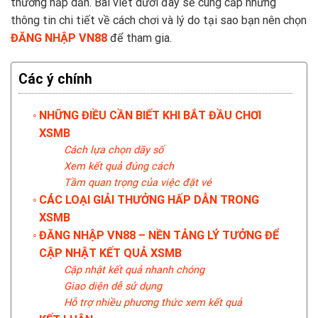
thưởng hấp dẫn. Bài viết dưới đây sẽ cung cấp những
thông tin chi tiết về cách chơi và lý do tại sao bạn nên chọn
ĐĂNG NHẬP VN88
để tham gia.
Các ý chính
NHỮNG ĐIỀU CẦN BIẾT KHI BẮT ĐẦU CHƠI
XSMB
Cách lựa chọn dãy số
Xem kết quả đúng cách
Tầm quan trọng của việc đặt vé
CÁC LOẠI GIẢI THƯỞNG HẤP DẪN TRONG
XSMB
ĐĂNG NHẬP VN88 – NỀN TẢNG LÝ TƯỞNG ĐỂ
CẬP NHẬT KẾT QUẢ XSMB
Cập nhật kết quả nhanh chóng
Giao diện dễ sử dụng
Hỗ trợ nhiều phương thức xem kết quả