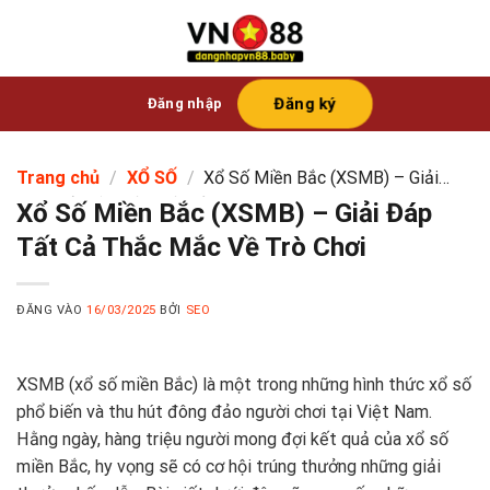
Bỏ
qua
nội
dung
Đăng ký
Đăng nhập
Trang chủ
/
XỔ SỐ
/
Xổ Số Miền Bắc (XSMB) – Giải
Đáp Tất Cả Thắc Mắc Về Trò Chơi
Xổ Số Miền Bắc (XSMB) – Giải Đáp
Tất Cả Thắc Mắc Về Trò Chơi
ĐĂNG VÀO
16/03/2025
BỞI
SEO
XSMB (xổ số miền Bắc) là một trong những hình thức xổ số
phổ biến và thu hút đông đảo người chơi tại Việt Nam.
Hằng ngày, hàng triệu người mong đợi kết quả của xổ số
miền Bắc, hy vọng sẽ có cơ hội trúng thưởng những giải