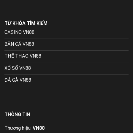
TỪ KHÓA TÌM KIẾM
CASINO VN88
BẮN CÁ VN88
THỂ THAO VN88
XỔ SỐ VN88
ĐÁ GÀ VN88
THÔNG TIN
Thương hiệu:
VN88