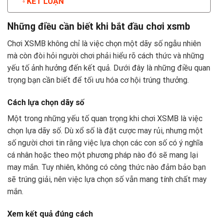
KẾT LUẬN
Những điều cần biết khi bắt đầu chơi xsmb
Chơi XSMB không chỉ là việc chọn một dãy số ngẫu nhiên
mà còn đòi hỏi người chơi phải hiểu rõ cách thức và những
yếu tố ảnh hưởng đến kết quả. Dưới đây là những điều quan
trọng bạn cần biết để tối ưu hóa cơ hội trúng thưởng.
Cách lựa chọn dãy số
Một trong những yếu tố quan trọng khi chơi XSMB là việc
chọn lựa dãy số. Dù xổ số là đặt cược may rủi, nhưng một
số người chơi tin rằng việc lựa chọn các con số có ý nghĩa
cá nhân hoặc theo một phương pháp nào đó sẽ mang lại
may mắn. Tuy nhiên, không có công thức nào đảm bảo bạn
sẽ trúng giải, nên việc lựa chọn số vẫn mang tính chất may
mắn.
Xem kết quả đúng cách