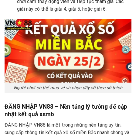
chơi cảm thấy động viên và tiếp tục tham gia. Các
giải này có thể là giải 4, giải 5, hoặc giải 6.
Người chơi có thể mua vé và chọn dãy số theo sở thích
ĐĂNG NHẬP VN88 – Nền tảng lý tưởng để cập
nhật kết quả xsmb
ĐĂNG NHẬP VN88 là một trong những nền tảng uy tín,
cung cấp thông tin kết quả xổ số miền Bắc nhanh chóng và